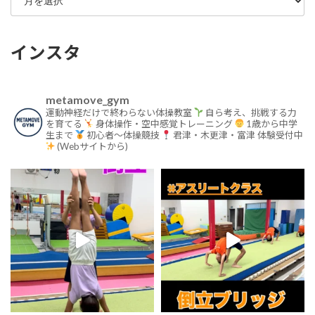
インスタ
metamove_gym
運動神経だけで終わらない体操教室
自ら考え、挑戦する力
を育てる
身体操作・空中感覚トレーニング
1歳から中学
生まで
初心者〜体操競技
君津・木更津・富津
体験受付中
(Webサイトから)