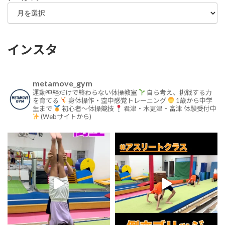
インスタ
metamove_gym
運動神経だけで終わらない体操教室
自ら考え、挑戦する力
を育てる
身体操作・空中感覚トレーニング
1歳から中学
生まで
初心者〜体操競技
君津・木更津・富津
体験受付中
(Webサイトから)