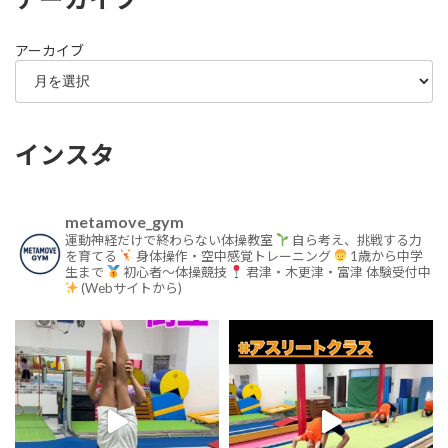
アーカイブ
インスタ
metamove_gym
運動神経だけで終わらない体操教室
自ら考え、挑戦する力
を育てる
身体操作・空中感覚トレーニング
1歳から中学
生まで
初心者〜体操競技
君津・木更津・富津
体験受付中
(Webサイトから)