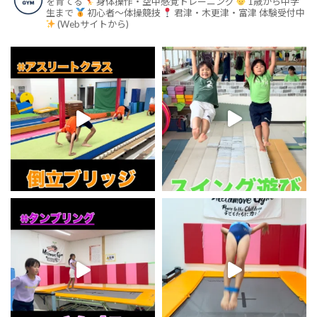
を育てる
身体操作・空中感覚トレーニング
1歳から中学
生まで
初心者〜体操競技
君津・木更津・富津
体験受付中
(Webサイトから)